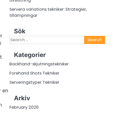
avslutning
Servera variations tekniker: Strategier,
tillämpningar
Sök
r
Search
s
for:
Kategorier
t
Backhand-skjutningstekniker
Forehand Shots Tekniker
Serveringstyper Tekniker
r en
r
Arkiv
m
February 2026