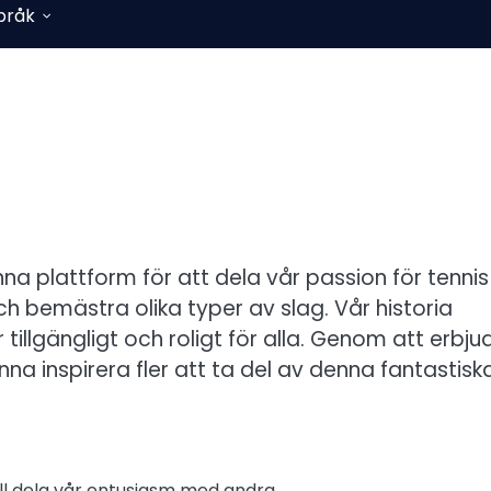
pråk
a plattform för att dela vår passion för tennis
ch bemästra olika typer av slag. Vår historia
tillgängligt och roligt för alla. Genom att erbju
na inspirera fler att ta del av denna fantastisk
ill dela vår entusiasm med andra.