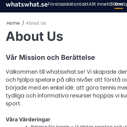
Skip
whatswhat.se
Förstasida
Kontakt
Allt innehåll
Om
S
to
content
Home
About Us
About Us
Vår Mission och Berättelse
Välkommen till whatswhat.se! Vi skapade denn
och hjälpa spelare på alla nivåer att förstå o
började med en enkel idé: att göra tennis mer 
tydliga och informativa resurser hoppas vi kun
sport.
Våra Värderingar
Passion för tennis – Vi älskar sporten och v