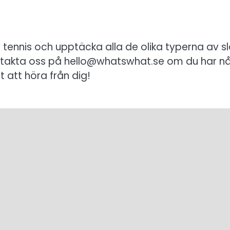
av tennis och upptäcka alla de olika typerna av s
ontakta oss på
hello@whatswhat.se
om du har n
t att höra från dig!