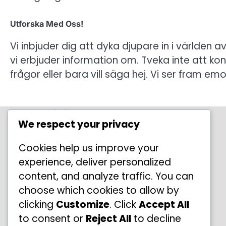
Utforska Med Oss!
Vi inbjuder dig att dyka djupare in i världen 
vi erbjuder information om. Tveka inte att k
frågor eller bara vill säga hej. Vi ser fram emo
Senaste inlägg
We respect your privacy
Backhand Slice-tekniker: Spinn,
Placering, Utförande
Cookies help us improve your
Forehand Flat: Teknik, Hastighet, Kontroll
experience, deliver personalized
content, and analyze traffic. You can
Forehand Inside-Out: Fotarbete, Vinkel,
Spin
choose which cookies to allow by
clicking
Customize
. Click
Accept All
Forehand Power Shots: Generera kraft,
to consent or
Reject All
to decline
teknik, avslutning