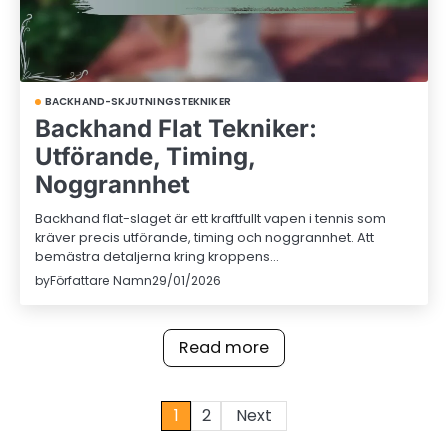
BACKHAND-SKJUTNINGSTEKNIKER
Backhand Flat Tekniker:
Utförande, Timing,
Noggrannhet
Backhand flat-slaget är ett kraftfullt vapen i tennis som
kräver precis utförande, timing och noggrannhet. Att
bemästra detaljerna kring kroppens…
by
Författare Namn
29/01/2026
Read more
Posts
1
2
Next