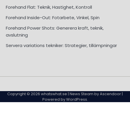
Forehand Flat: Teknik, Hastighet, Kontroll
Forehand Inside-Out: Fotarbete, Vinkel, Spin
Forehand Power Shots: Generera kraft, teknik,
avslutning
Servera variations tekniker: Strategier, tillämpningar
About
Contact
Cookie
Privacy
Sitemap
Terms
Us
Us
Policy
Policy
and
Copyright © 2026
whatswhat.se
| News Steam by
Ascendoor
|
Conditions
Powered by
WordPress
.