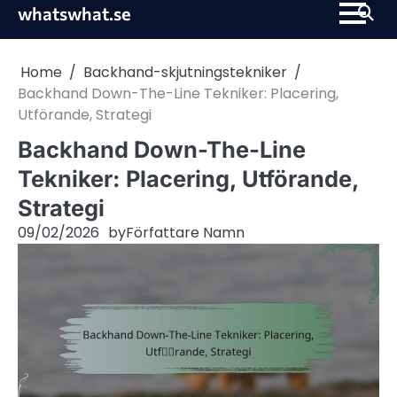
Skip
whatswhat.se
to
content
Home
Backhand-skjutningstekniker
Backhand Down-The-Line Tekniker: Placering,
Utförande, Strategi
Backhand Down-The-Line
Tekniker: Placering, Utförande,
Strategi
09/02/2026
by
Författare Namn