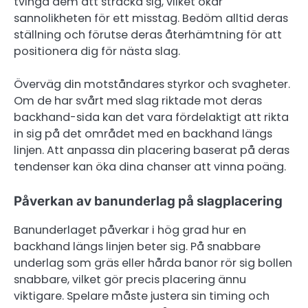
tvinga dem att sträcka sig, vilket ökar
sannolikheten för ett misstag. Bedöm alltid deras
ställning och förutse deras återhämtning för att
positionera dig för nästa slag.
Överväg din motståndares styrkor och svagheter.
Om de har svårt med slag riktade mot deras
backhand-sida kan det vara fördelaktigt att rikta
in sig på det området med en backhand längs
linjen. Att anpassa din placering baserat på deras
tendenser kan öka dina chanser att vinna poäng.
Påverkan av banunderlag på slagplacering
Banunderlaget påverkar i hög grad hur en
backhand längs linjen beter sig. På snabbare
underlag som gräs eller hårda banor rör sig bollen
snabbare, vilket gör precis placering ännu
viktigare. Spelare måste justera sin timing och