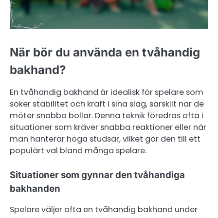
När bör du använda en tvåhandig
bakhand?
En tvåhandig bakhand är idealisk för spelare som
söker stabilitet och kraft i sina slag, särskilt när de
möter snabba bollar. Denna teknik föredras ofta i
situationer som kräver snabba reaktioner eller när
man hanterar höga studsar, vilket gör den till ett
populärt val bland många spelare.
Situationer som gynnar den tvåhandiga
bakhanden
Spelare väljer ofta en tvåhandig bakhand under