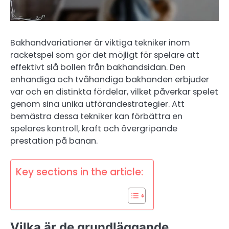
Bakhandvariationer är viktiga tekniker inom
racketspel som gör det möjligt för spelare att
effektivt slå bollen från bakhandsidan. Den
enhandiga och tvåhandiga bakhanden erbjuder
var och en distinkta fördelar, vilket påverkar spelet
genom sina unika utförandestrategier. Att
bemästra dessa tekniker kan förbättra en
spelares kontroll, kraft och övergripande
prestation på banan.
Key sections in the article:
Vilka är de grundläggande