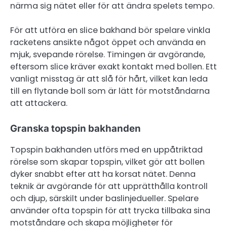
närma sig nätet eller för att ändra spelets tempo.
För att utföra en slice bakhand bör spelare vinkla
racketens ansikte något öppet och använda en
mjuk, svepande rörelse. Timingen är avgörande,
eftersom slice kräver exakt kontakt med bollen. Ett
vanligt misstag är att slå för hårt, vilket kan leda
till en flytande boll som är lätt för motståndarna
att attackera.
Granska topspin bakhanden
Topspin bakhanden utförs med en uppåtriktad
rörelse som skapar topspin, vilket gör att bollen
dyker snabbt efter att ha korsat nätet. Denna
teknik är avgörande för att upprätthålla kontroll
och djup, särskilt under baslinjedueller. Spelare
använder ofta topspin för att trycka tillbaka sina
motståndare och skapa möjligheter för