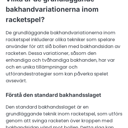
bakhandvariationerna inom
racketspel?
De grundläggande bakhandvariationerna inom
racketspel inkluderar olika tekniker som spelare
använder för att slå bollen med bakhandsidan av
racketen. Dessa variationer, såsom den
enhandiga och tvåhandiga bakhanden, har var
och en unika tillämpningar och
utförandestrategier som kan påverka spelet
avsevärt.
Förstå den standard bakhandsslaget
Den standard bakhandsslaget är en
grundläggande teknik inom racketspel, som utförs
genom att svinga racketen över kroppen med
bakhandsidan vänd mot bollen. Detta slag kan