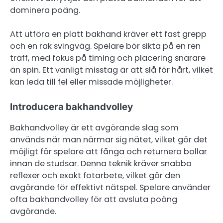
dominera poäng.
Att utföra en platt bakhand kräver ett fast grepp
och en rak svingväg. Spelare bör sikta på en ren
träff, med fokus på timing och placering snarare
än spin. Ett vanligt misstag är att slå för hårt, vilket
kan leda till fel eller missade möjligheter.
Introducera bakhandvolley
Bakhandvolley är ett avgörande slag som
används när man närmar sig nätet, vilket gör det
möjligt för spelare att fånga och returnera bollar
innan de studsar. Denna teknik kräver snabba
reflexer och exakt fotarbete, vilket gör den
avgörande för effektivt nätspel. Spelare använder
ofta bakhandvolley för att avsluta poäng
avgörande.