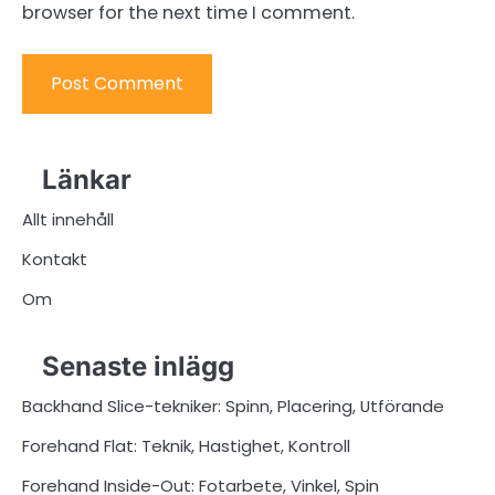
browser for the next time I comment.
Länkar
Allt innehåll
Kontakt
Om
Senaste inlägg
Backhand Slice-tekniker: Spinn, Placering, Utförande
Forehand Flat: Teknik, Hastighet, Kontroll
Forehand Inside-Out: Fotarbete, Vinkel, Spin