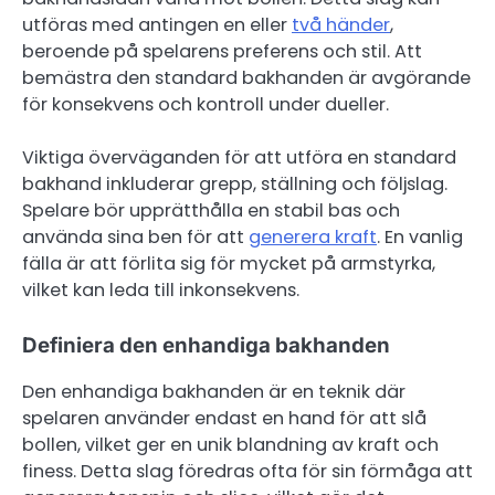
utföras med antingen en eller
två händer
,
beroende på spelarens preferens och stil. Att
bemästra den standard bakhanden är avgörande
för konsekvens och kontroll under dueller.
Viktiga överväganden för att utföra en standard
bakhand inkluderar grepp, ställning och följslag.
Spelare bör upprätthålla en stabil bas och
använda sina ben för att
generera kraft
. En vanlig
fälla är att förlita sig för mycket på armstyrka,
vilket kan leda till inkonsekvens.
Definiera den enhandiga bakhanden
Den enhandiga bakhanden är en teknik där
spelaren använder endast en hand för att slå
bollen, vilket ger en unik blandning av kraft och
finess. Detta slag föredras ofta för sin förmåga att