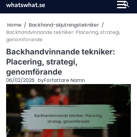
Skip
whatswhat.se
to
content
Home
Backhand-skjutningstekniker
Backhandvinnande tekniker: Placering, strategi,
genomförande
Backhandvinnande tekniker:
Placering, strategi,
genomförande
06/02/2026
by
Författare Namn