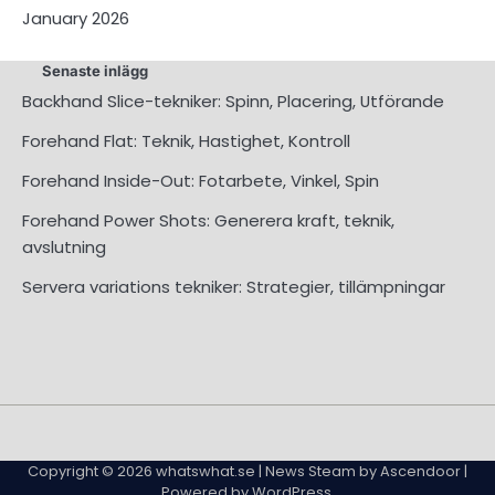
January 2026
Senaste inlägg
Backhand Slice-tekniker: Spinn, Placering, Utförande
Forehand Flat: Teknik, Hastighet, Kontroll
Forehand Inside-Out: Fotarbete, Vinkel, Spin
Forehand Power Shots: Generera kraft, teknik,
avslutning
Servera variations tekniker: Strategier, tillämpningar
About
Contact
Cookie
Privacy
Sitemap
Terms
Us
Us
Policy
Policy
and
Copyright © 2026
whatswhat.se
| News Steam by
Ascendoor
|
Conditions
Powered by
WordPress
.