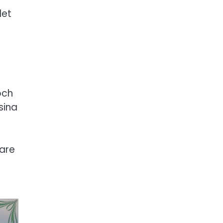
det
och
sina
lare