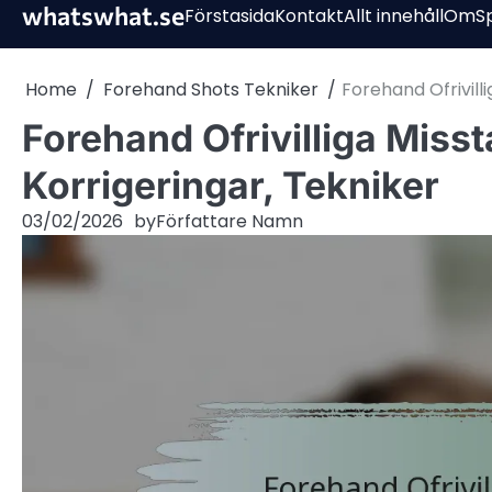
Skip
whatswhat.se
Förstasida
Kontakt
Allt innehåll
Om
S
to
content
Home
Forehand Shots Tekniker
Forehand Ofrivilli
Forehand Ofrivilliga Misst
Korrigeringar, Tekniker
03/02/2026
by
Författare Namn