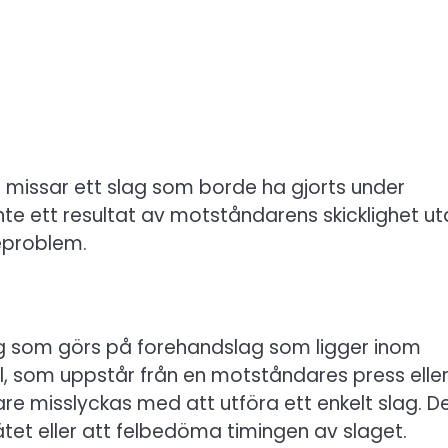
e missar ett slag som borde ha gjorts under
te ett resultat av motståndarens skicklighet ut
eproblem.
g som görs på forehandslag som ligger inom
 fel, som uppstår från en motståndares press elle
lare misslyckas med att utföra ett enkelt slag. D
nätet eller att felbedöma timingen av slaget.