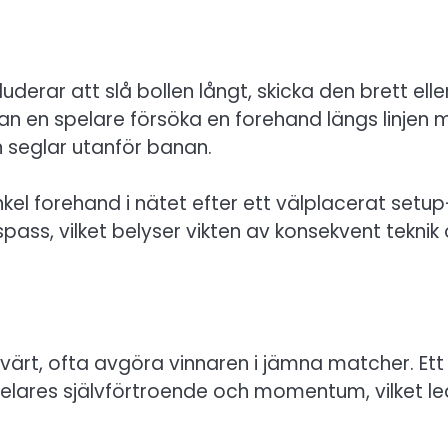
erar att slå bollen långt, skicka den brett elle
kan en spelare försöka en forehand längs linjen 
en seglar utanför banan.
nkel forehand i nätet efter ett välplacerat setup
pass, vilket belyser vikten av konsekvent teknik
ärt, ofta avgöra vinnaren i jämna matcher. Ett
elares självförtroende och momentum, vilket le