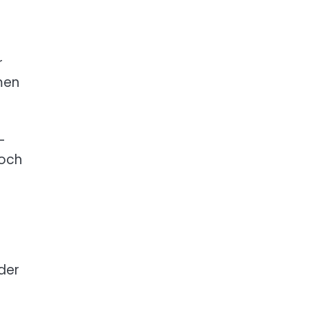
r
men
-
 och
der