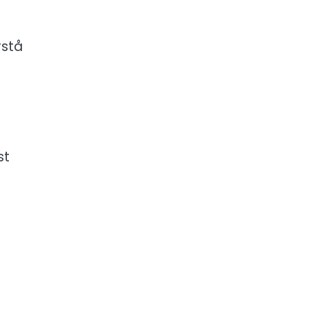
rstå
st