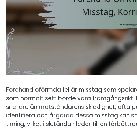
Forehand oförmda fel är misstag som spelare
som normalt sett borde vara framgångsrikt. D
snarare än motståndarens skicklighet, ofta p
identifiera och åtgärda dessa misstag kan spe
timing, vilket i slutändan leder till en förbätt