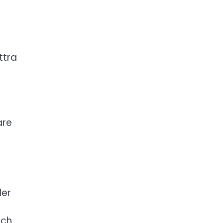
ttra
are
ler
och