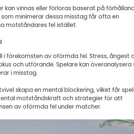
her kan vinnas eller förloras baserat på förhållan
e som minimerar dessa misstag får ofta en
a motståndares fel istället.
l
l i förekomsten av oförmda fel. Stress, ångest 
 fokus och utförande. Spelare kan överanalysera 
terar i misstag.
vivel skapa en mental blockering, vilket får spe
mental motståndskraft och strategier för att
vensen av oförmda fel under matcher.