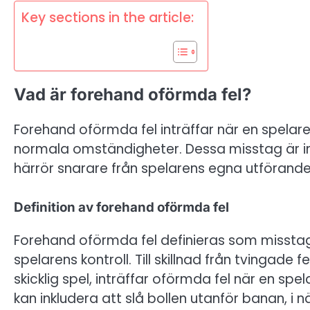
Key sections in the article:
Vad är forehand oförmda fel?
Forehand oförmda fel inträffar när en spelar
normala omständigheter. Dessa misstag är in
härrör snarare från spelarens egna utförand
Definition av forehand oförmda fel
Forehand oförmda fel definieras som missta
spelarens kontroll. Till skillnad från tvingade
skicklig spel, inträffar oförmda fel när en spe
kan inkludera att slå bollen utanför banan, i 