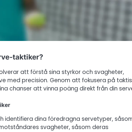
ve-taktiker?
olverar att förstå sina styrkor och svagheter,
ve med precision. Genom att fokusera på taktis
na chanser att vinna poäng direkt från din serv
iker
h identifiera dina föredragna servetyper, såso
din motståndares svagheter, såsom deras