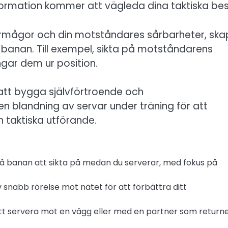
nformation kommer att vägleda dina taktiska bes
 förmågor och din motståndares sårbarheter, sk
 banan. Till exempel, sikta på motståndarens
ngar dem ur position.
r att bygga självförtroende och
blandning av servar under träning för att
 taktiska utförande.
på banan att sikta på medan du serverar, med fokus på
v snabb rörelse mot nätet för att förbättra ditt
t servera mot en vägg eller med en partner som return