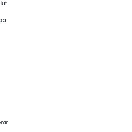
lut.
apa
erar