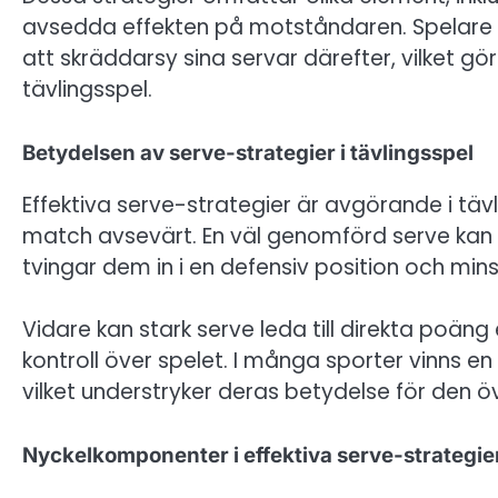
avsedda effekten på motståndaren. Spelare 
att skräddarsy sina servar därefter, vilket gö
tävlingsspel.
Betydelsen av serve-strategier i tävlingsspel
Effektiva serve-strategier är avgörande i tä
match avsevärt. En väl genomförd serve kan 
tvingar dem in i en defensiv position och min
Vidare kan stark serve leda till direkta poäng 
kontroll över spelet. I många sporter vinns e
vilket understryker deras betydelse för den 
Nyckelkomponenter i effektiva serve-strategie