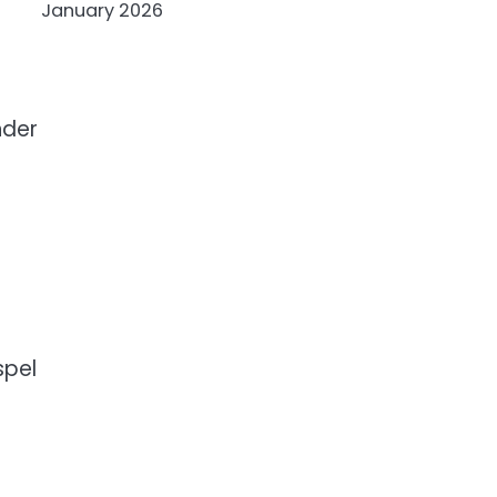
January 2026
nder
spel