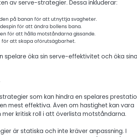
eten av serve-strategier. Dessa inkluderar:
den på banan för att utnyttja svagheter.
despin för att ändra bollens bana.
en för att hålla motståndarna gissande.
r för att skapa oförutsägbarhet.
pelare öka sin serve-effektivitet och öka sin
r
-strategier som kan hindra en spelares prestatio
är den mest effektiva. Även om hastighet kan vara
 mer kritisk roll i att överlista motståndarna.
ier är statiska och inte kräver anpassning. I